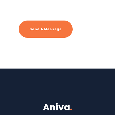
Send A Message
Aniva
.